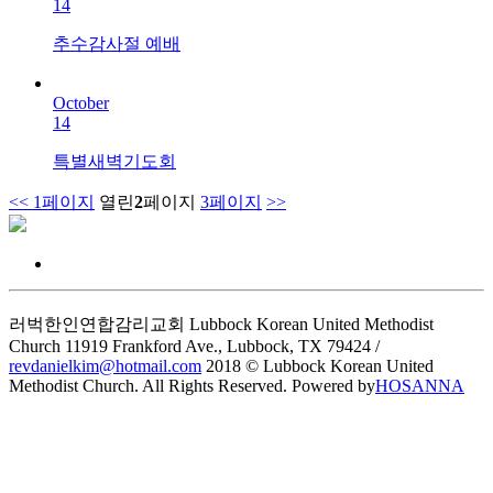
14
추수감사절 예배
October
14
특별새벽기도회
<<
1
페이지
열린
2
페이지
3
페이지
>>
러벅한인연합감리교회 Lubbock Korean United Methodist
Church
11919 Frankford Ave., Lubbock, TX 79424 /
revdanielkim@hotmail.com
2018 © Lubbock Korean United
Methodist Church. All Rights Reserved. Powered by
HOSANNA